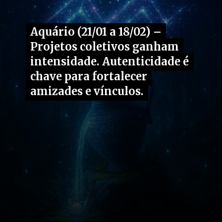
Aquário (21/01 a 18/02) –
Aquário (21/01 a 18/02) –
Projetos coletivos ganham
Projetos coletivos ganham
intensidade. Autenticidade é
intensidade. Autenticidade é
chave para fortalecer
chave para fortalecer
amizades e vínculos.
amizades e vínculos.