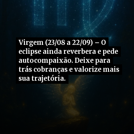
Virgem (23/08 a 22/09) – O
Virgem (23/08 a 22/09) – O
eclipse ainda reverbera e pede
eclipse ainda reverbera e pede
autocompaixão. Deixe para
autocompaixão. Deixe para
trás cobranças e valorize mais
trás cobranças e valorize mais
sua trajetória.
sua trajetória.