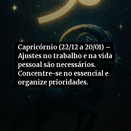
Capricórnio (22/12 a 20/01) –
Capricórnio (22/12 a 20/01) –
Ajustes no trabalho e na vida
Ajustes no trabalho e na vida
pessoal são necessários.
pessoal são necessários.
Concentre-se no essencial e
Concentre-se no essencial e
organize prioridades.
organize prioridades.