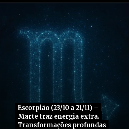
Opening
https://fusne.com/vida
Escorpião (23/10 a 21/11) –
Escorpião (23/10 a 21/11) –
Marte traz energia extra.
Marte traz energia extra.
Transformações profundas
Transformações profundas