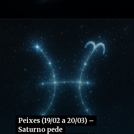
Opening
https://fusne.com/vida
Peixes (19/02 a 20/03) –
Peixes (19/02 a 20/03) –
Saturno pede
Saturno pede