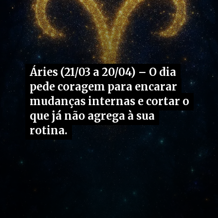
Áries (21/03 a 20/04) – O dia
Áries (21/03 a 20/04) – O dia
pede coragem para encarar
pede coragem para encarar
mudanças internas e cortar o
mudanças internas e cortar o
que já não agrega à sua
que já não agrega à sua
rotina.
rotina.