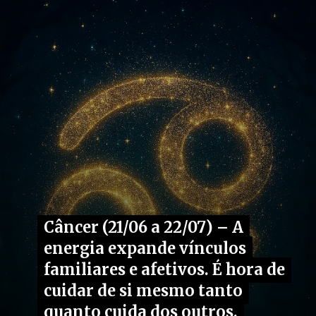
Câncer (21/06 a 22/07) – A
Câncer (21/06 a 22/07) – A
energia expande vínculos
energia expande vínculos
familiares e afetivos. É hora de
familiares e afetivos. É hora de
cuidar de si mesmo tanto
cuidar de si mesmo tanto
quanto cuida dos outros.
quanto cuida dos outros.