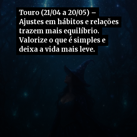
Touro (21/04 a 20/05) –
Touro (21/04 a 20/05) –
Ajustes em hábitos e relações
Ajustes em hábitos e relações
trazem mais equilíbrio.
trazem mais equilíbrio.
Valorize o que é simples e
Valorize o que é simples e
deixa a vida mais leve.
deixa a vida mais leve.