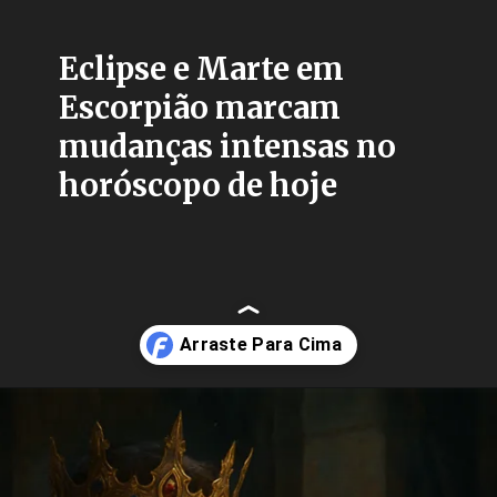
Eclipse e Marte em
Escorpião marcam
mudanças intensas no
horóscopo de hoje
Opening
https://fusne.com/horoscopo-de-hoje-22-de-setembro-de-2025-revela-eclipse-e-marte-em-escorpiao-transformando-emocoes.html