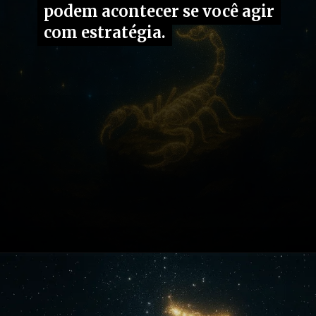
podem acontecer se você agir
podem acontecer se você agir
com estratégia.
com estratégia.
Opening
https://fusne.com/vida