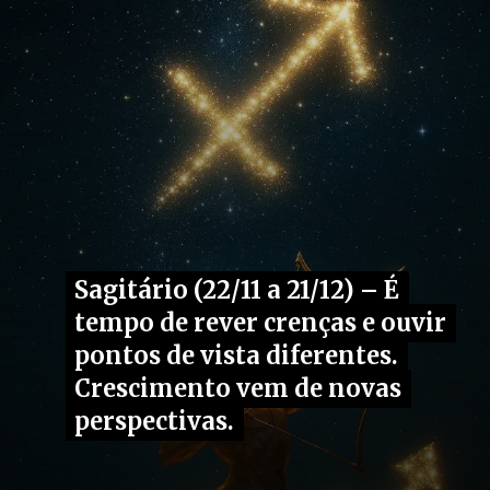
Sagitário (22/11 a 21/12) – É
Sagitário (22/11 a 21/12) – É
tempo de rever crenças e ouvir
tempo de rever crenças e ouvir
pontos de vista diferentes.
pontos de vista diferentes.
Crescimento vem de novas
Crescimento vem de novas
perspectivas.
perspectivas.