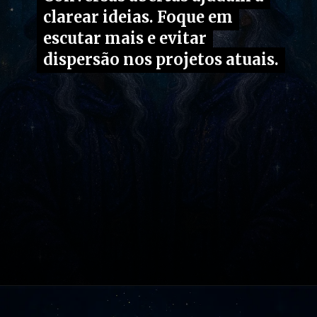
clarear ideias. Foque em
clarear ideias. Foque em
escutar mais e evitar
escutar mais e evitar
dispersão nos projetos atuais.
dispersão nos projetos atuais.
Opening
https://fusne.com/vida