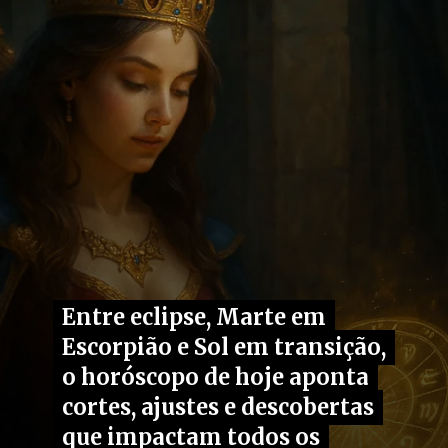
Entre eclipse, Marte em
Entre eclipse, Marte em
Escorpião e Sol em transição,
Escorpião e Sol em transição,
o horóscopo de hoje aponta
o horóscopo de hoje aponta
cortes, ajustes e descobertas
cortes, ajustes e descobertas
que impactam todos os
que impactam todos os