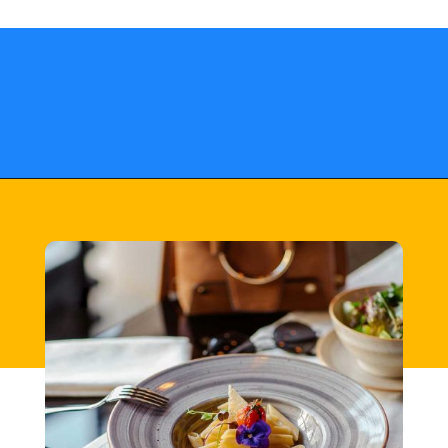
Opening
https://fusne.com/estrelas-do-guia-michelin-segredos-dos-melhores-restaurantes-revelados.html?tipo=amp