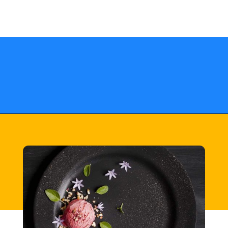
Opening
https://fusne.com/estrelas-do-guia-michelin-segredos-dos-melhores-restaurantes-revelados.html?tipo=amp