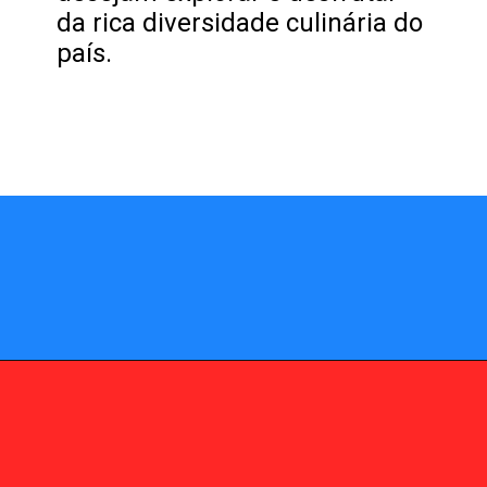
da rica diversidade culinária do
país.
Opening
https://fusne.com/estrelas-do-guia-michelin-segredos-dos-melhores-restaurantes-revelados.html?tipo=amp