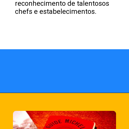
reconhecimento de talentosos
chefs e estabelecimentos.
Opening
https://fusne.com/estrelas-do-guia-michelin-segredos-dos-melhores-restaurantes-revelados.html?tipo=amp