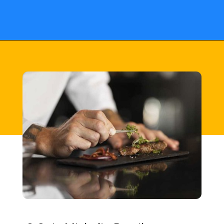
Opening
https://fusne.com/estrelas-do-guia-michelin-segredos-dos-melhores-restaurantes-revelados.html?tipo=amp