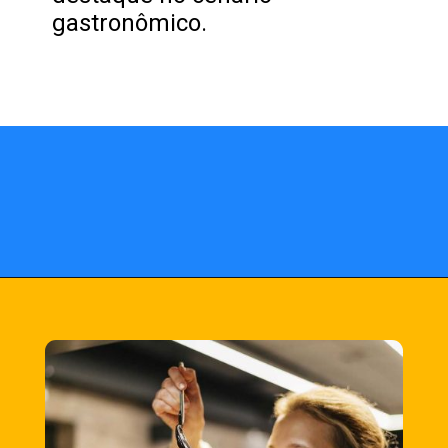
gastronômico.
Opening
https://fusne.com/estrelas-do-guia-michelin-segredos-dos-melhores-restaurantes-revelados.html?tipo=amp