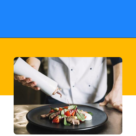
Opening
https://fusne.com/estrelas-do-guia-michelin-segredos-dos-melhores-restaurantes-revelados.html?tipo=amp