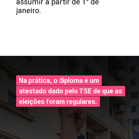
assumir a partir de 1° de
janeiro.
Na prática, o diploma é um
Na prática, o diploma é um
atestado dado pelo TSE de que as
atestado dado pelo TSE de que as
eleições foram regulares.
eleições foram regulares.