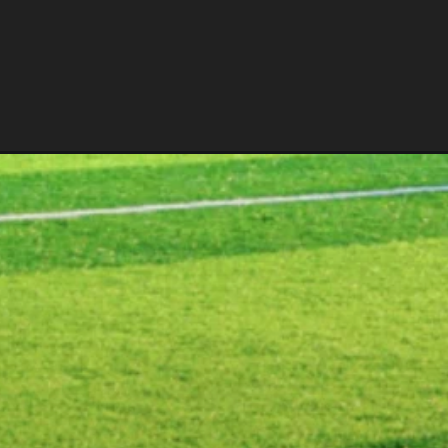
Opening
https://fusne.com/verjogosdehoje