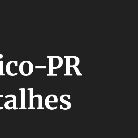
tico-PR
talhes