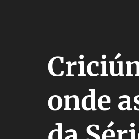
Criciú
onde as
da Séri