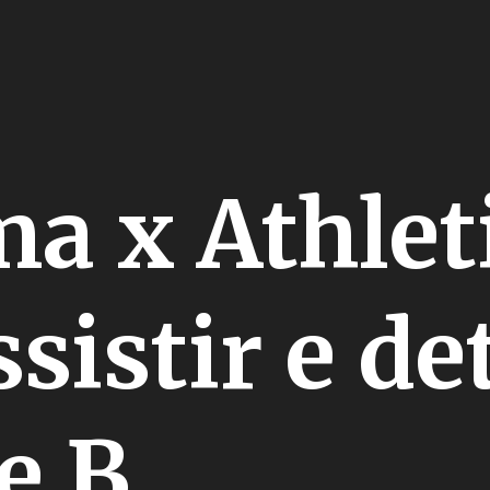
ma x Athle
sistir e de
e B