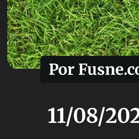
Por Fusne.c
Por Fusne.c
11/08/20