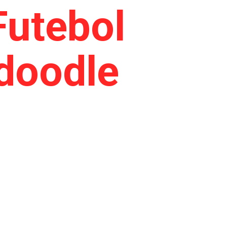
Futebol
 doodle