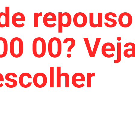
de repouso
00 00? Vej
scolher