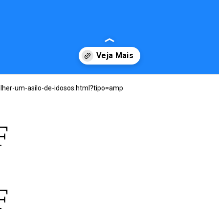
lher-um-asilo-de-idosos.html?tipo=amp
F
F