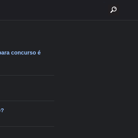
buscar
para concurso é
o?