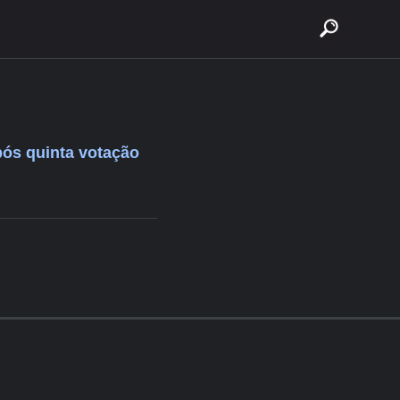
buscar
pós quinta votação