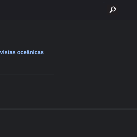
buscar
 vistas oceânicas