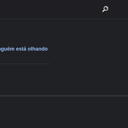
buscar
nguém está olhando