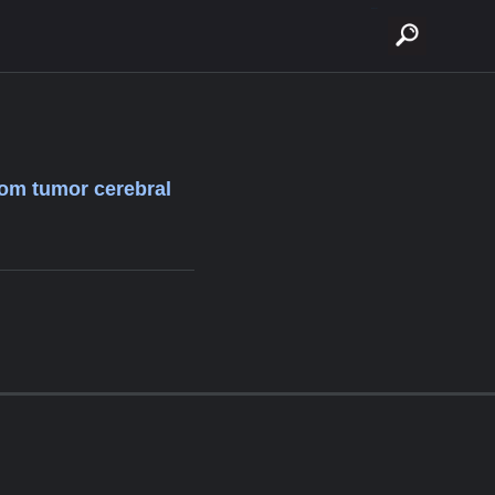
buscar
com tumor cerebral