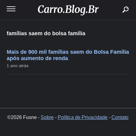
buscar
famílias saem do bolsa família
Mais de 900 mil famílias saem do Bolsa Família
após aumento de renda
1 ano atrás
©2026 Fusne -
Sobre
-
Política de Privacidade
-
Contato