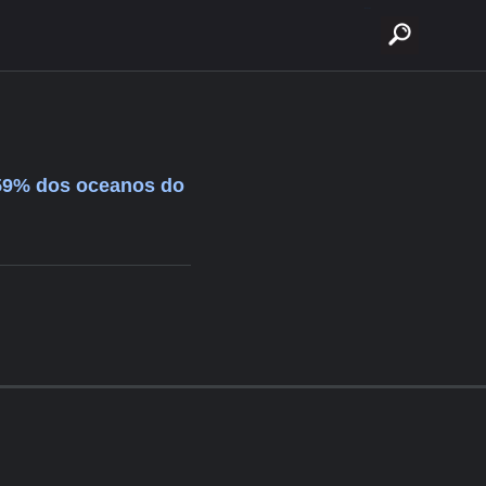
buscar
 59% dos oceanos do