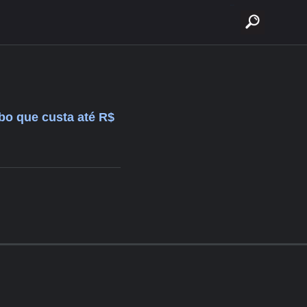
buscar
bo que custa até R$