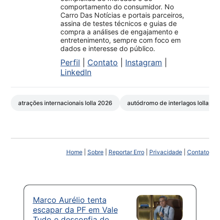
comportamento do consumidor. No
Carro Das Notícias e portais parceiros,
assina de testes técnicos e guias de
compra a análises de engajamento e
entretenimento, sempre com foco em
dados e interesse do público.
Perfil
|
Contato
|
Instagram
|
LinkedIn
atrações internacionais lolla 2026
autódromo de interlagos lollapal
Home
|
Sobre
|
Reportar Erro
|
Privacidade
|
Contato
Marco Aurélio tenta
escapar da PF em Vale
Tudo e desconfia de