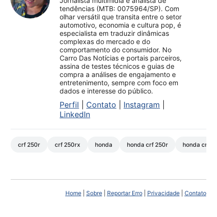
Jornalista multimídia e analista de
tendências (MTB: 0075964/SP). Com
olhar versátil que transita entre o setor
automotivo, economia e cultura pop, é
especialista em traduzir dinâmicas
complexas do mercado e do
comportamento do consumidor. No
Carro Das Notícias e portais parceiros,
assina de testes técnicos e guias de
compra a análises de engajamento e
entretenimento, sempre com foco em
dados e interesse do público.
Perfil
|
Contato
|
Instagram
|
LinkedIn
crf 250r
crf 250rx
honda
honda crf 250r
honda crf 2
Home
|
Sobre
|
Reportar Erro
|
Privacidade
|
Contato