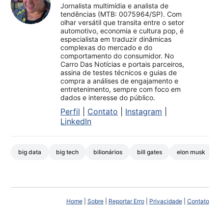
Jornalista multimídia e analista de
tendências (MTB: 0075964/SP). Com
olhar versátil que transita entre o setor
automotivo, economia e cultura pop, é
especialista em traduzir dinâmicas
complexas do mercado e do
comportamento do consumidor. No
Carro Das Notícias e portais parceiros,
assina de testes técnicos e guias de
compra a análises de engajamento e
entretenimento, sempre com foco em
dados e interesse do público.
Perfil
|
Contato
|
Instagram
|
LinkedIn
big data
big tech
bilionários
bill gates
elon musk
Home
|
Sobre
|
Reportar Erro
|
Privacidade
|
Contato