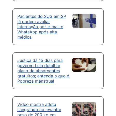
Pacientes do SUS em SP
já podem avaliar
internação por e-mail e
WhatsApp após alta
médica
Justiça dá 15 dias para
governo Lula detalhar
plano de absorventes
gratuitos; entenda o que é
Pobreza menstrual
Vídeo mostra atleta
sangrando ao levantar
peso de 200 kg em