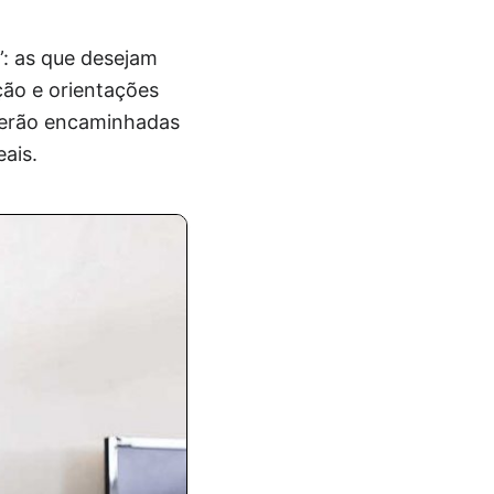
: as que desejam
ção e orientações
 serão encaminhadas
eais.