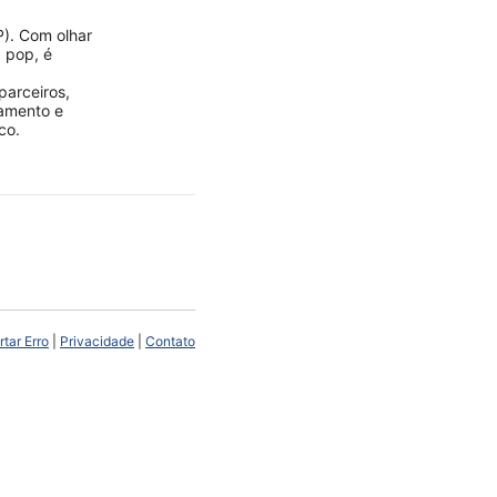
P). Com olhar
a pop, é
parceiros,
jamento e
co.
tar Erro
|
Privacidade
|
Contato