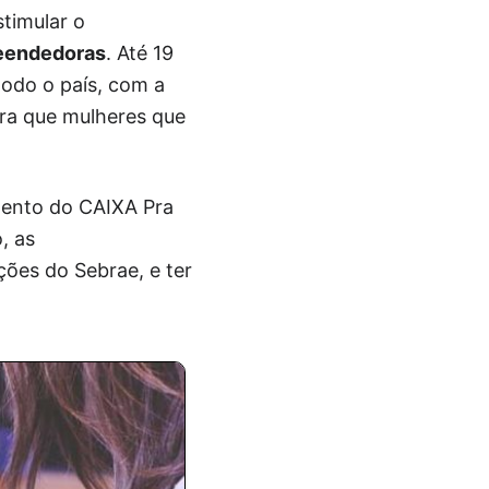
timular o
eendedoras
. Até 19
odo o país, com a
ara que mulheres que
imento do CAIXA Pra
, as
ões do Sebrae, e ter