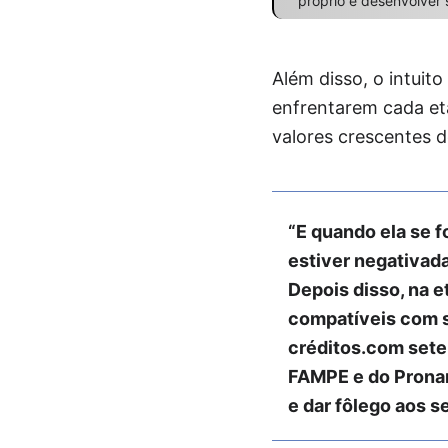
próprio e desenvolver
Além disso, o intuit
enfrentarem cada et
valores crescentes d
“E quando ela se f
estiver negativada
Depois disso, na 
compatíveis com s
créditos.com sete 
FAMPE e do Pronam
e dar fôlego aos s