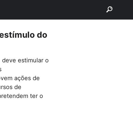
buscar
estímulo do
 deve estimular o
s
movem ações de
ursos de
pretendem ter o