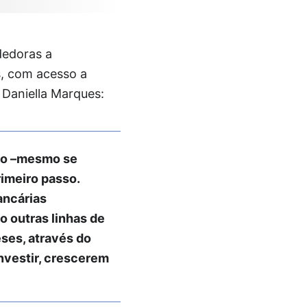
ndedoras a
s, com acesso a
 Daniella Marques:
esso –mesmo se
rimeiro passo.
ancárias
 outras linhas de
eses, através do
nvestir, crescerem