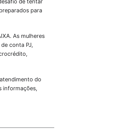
desafio de tentar
 preparados para
AIXA. As mulheres
 de conta PJ,
crocrédito,
e atendimento do
is informações,