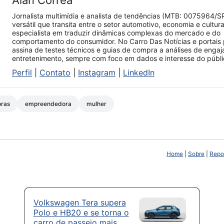
Alan Correa
Jornalista multimídia e analista de tendências (MTB: 0075964/S
versátil que transita entre o setor automotivo, economia e cultur
especialista em traduzir dinâmicas complexas do mercado e do
comportamento do consumidor. No Carro Das Notícias e portais 
assina de testes técnicos e guias de compra a análises de enga
entretenimento, sempre com foco em dados e interesse do públi
Perfil
|
Contato
|
Instagram
|
LinkedIn
oras
empreendedora
mulher
Home
|
Sobre
|
Repor
Volkswagen Tera supera
Polo e HB20 e se torna o
carro de passeio mais