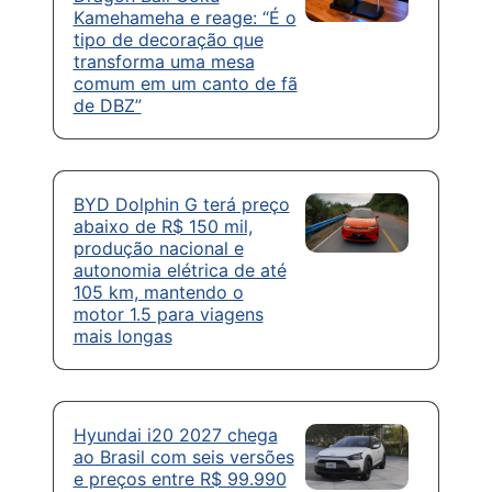
Kamehameha e reage: “É o
tipo de decoração que
transforma uma mesa
comum em um canto de fã
de DBZ”
BYD Dolphin G terá preço
abaixo de R$ 150 mil,
produção nacional e
autonomia elétrica de até
105 km, mantendo o
motor 1.5 para viagens
mais longas
Hyundai i20 2027 chega
ao Brasil com seis versões
e preços entre R$ 99.990