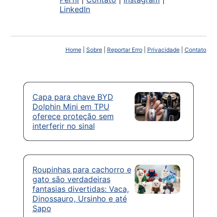
LinkedIn
Home
|
Sobre
|
Reportar Erro
|
Privacidade
|
Contato
Capa para chave BYD
Dolphin Mini em TPU
oferece proteção sem
interferir no sinal
Roupinhas para cachorro e
gato são verdadeiras
fantasias divertidas: Vaca,
Dinossauro, Ursinho e até
Sapo