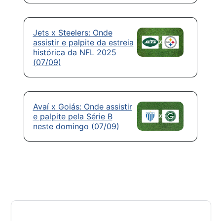
Jets x Steelers: Onde
assistir e palpite da estreia
histórica da NFL 2025
(07/09)
Avaí x Goiás: Onde assistir
e palpite pela Série B
neste domingo (07/09)