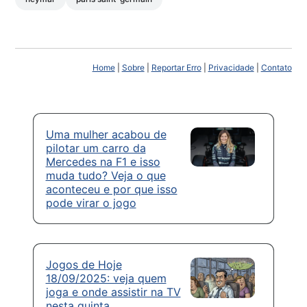
Home
|
Sobre
|
Reportar Erro
|
Privacidade
|
Contato
Uma mulher acabou de
pilotar um carro da
Mercedes na F1 e isso
muda tudo? Veja o que
aconteceu e por que isso
pode virar o jogo
Jogos de Hoje
18/09/2025: veja quem
joga e onde assistir na TV
nesta quinta